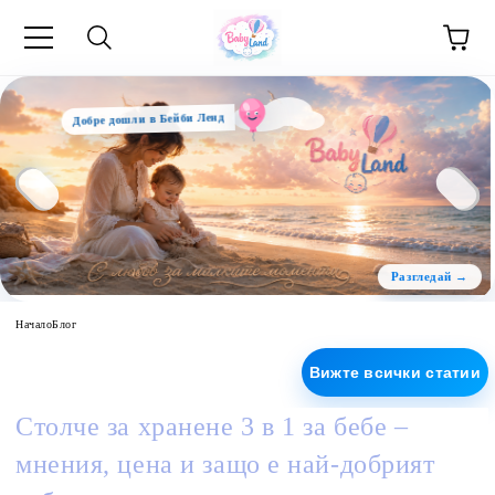
Добре дошли в Бейби Ленд
Начало
Блог
Вижте всички статии
Столче за хранене 3 в 1 за бебе –
мнения, цена и защо е най-добрият