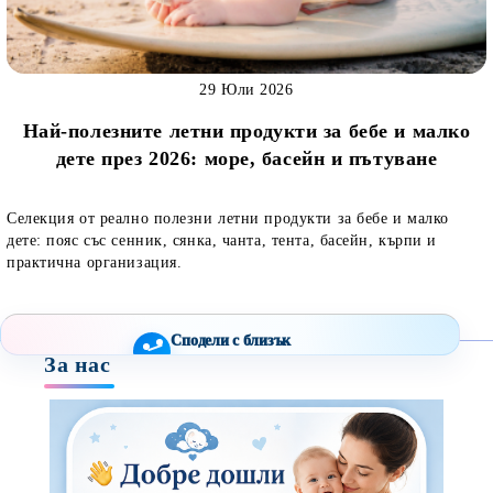
29 Юли 2026
Най-полезните летни продукти за бебе и малко
дете през 2026: море, басейн и пътуване
Селекция от реално полезни летни продукти за бебе и малко
дете: пояс със сенник, сянка, чанта, тента, басейн, кърпи и
практична организация.
Сподели с близък
За нас
Полезен продукт за бебе? Изпрати го бързо.
Facebook
Viber
WhatsApp
Копирай линк