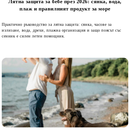
Лятна защита за бебе през 2026: сянка, вода,
плаж и правилният продукт за море
Практично ръководство за лятна защита: сянка, часове за
излизане, вода, дрехи, плажна организация и защо поясът със
сенник е силен летен помощник.