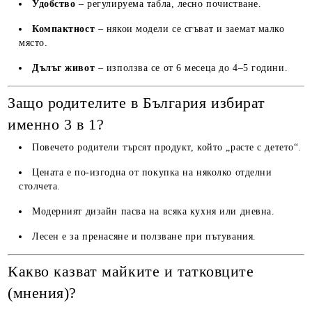
Удобство
– регулируема табла, лесно почистване.
Компактност
– някои модели се сгъват и заемат малко
място.
Дълъг живот
– използва се от 6 месеца до 4–5 години.
Защо родителите в България избират
именно 3 в 1?
Повечето родители търсят продукт, който „расте с детето“.
Цената е по-изгодна от покупка на няколко отделни
столчета.
Модерният дизайн пасва на всяка кухня или дневна.
Лесен е за пренасяне и ползване при пътувания.
Какво казват майките и татковците
(мнения)?