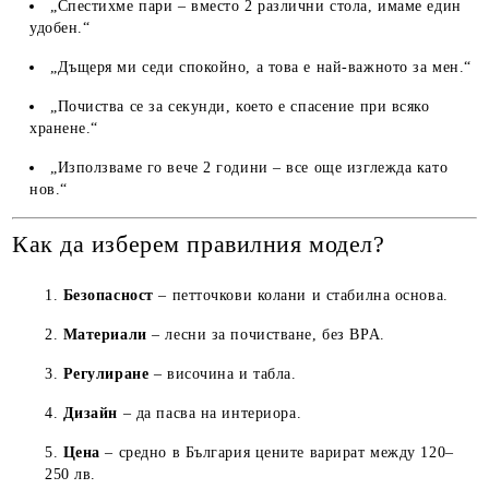
„Спестихме пари – вместо 2 различни стола, имаме един
удобен.“
„Дъщеря ми седи спокойно, а това е най-важното за мен.“
„Почиства се за секунди, което е спасение при всяко
хранене.“
„Използваме го вече 2 години – все още изглежда като
нов.“
Как да изберем правилния модел?
Безопасност
– петточкови колани и стабилна основа.
Материали
– лесни за почистване, без BPA.
Регулиране
– височина и табла.
Дизайн
– да пасва на интериора.
Цена
– средно в България цените варират между 120–
250 лв.