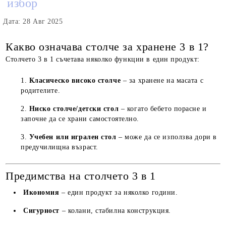
избор
Дата: 28 Авг 2025
Какво означава столче за хранене 3 в 1?
Столчето 3 в 1 съчетава няколко функции в един продукт:
Класическо високо столче
– за хранене на масата с
родителите.
Ниско столче/детски стол
– когато бебето порасне и
започне да се храни самостоятелно.
Учебен или игрален стол
– може да се използва дори в
предучилищна възраст.
Предимства на столчето 3 в 1
Икономия
– един продукт за няколко години.
Сигурност
– колани, стабилна конструкция.