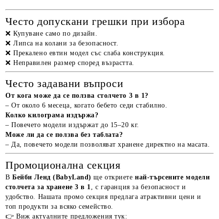
Често допускани грешки при избора
❌ Купуване само по дизайн.
❌ Липса на колани за безопасност.
❌ Прекалено евтин модел със слаба конструкция.
❌ Неправилен размер според възрастта.
Често задавани въпроси
От кога може да се ползва столчето 3 в 1?
– От около 6 месеца, когато бебето седи стабилно.
Колко килограма издържа?
– Повечето модели издържат до 15–20 кг.
Може ли да се ползва без таблата?
– Да, повечето модели позволяват хранене директно на масата.
Промоционална секция
В
Бейби Ленд (BabyLand)
ще откриете
най-търсените модели
столчета за хранене 3 в 1
, с гаранция за безопасност и
удобство. Нашата промо секция предлага атрактивни цени и
топ продукти за всяко семейство.
👉 Виж актуалните предложения тук: