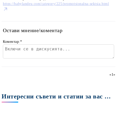
https://babylandeu.com/category/225/promotsionalna-sektsia.html
Остави мнение/коментар
Коментар:
*
«
1
»
Интересни съвети и статии за вас Мами