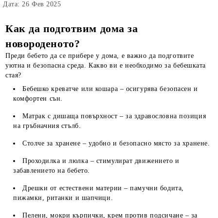
Дата: 26 Фев 2025
Как да подготвим дома за
новороденото?
Преди бебето да се прибере у дома, е важно да подготвите
уютна и безопасна среда. Какво ви е необходимо за бебешката
стая?
Бебешко креватче или кошара – осигурява безопасен и
комфортен сън.
Матрак с дишаща повърхност – за здравословна позиция
на гръбначния стълб.
Столче за хранене – удобно и безопасно място за хранене.
Проходилка и люлка – стимулират движението и
забавлението на бебето.
Дрешки от естествени материи – памучни бодита,
пижамки, ританки и шапчици.
Пелени, мокри кърпички, крем против подсичане – за