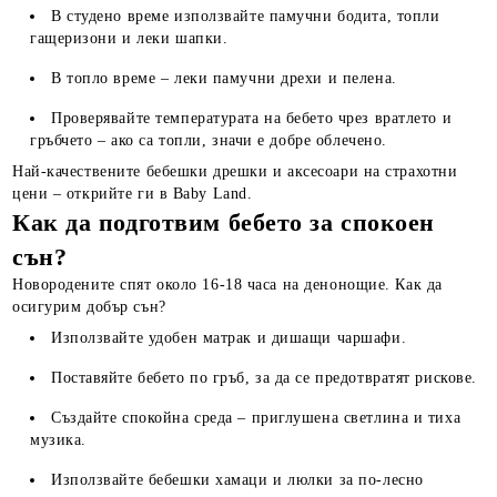
В студено време използвайте памучни бодита, топли
гащеризони и леки шапки.
В топло време – леки памучни дрехи и пелена.
Проверявайте температурата на бебето чрез вратлето и
гръбчето – ако са топли, значи е добре облечено.
Най-качествените бебешки дрешки и аксесоари на страхотни
цени – открийте ги в Baby Land.
Как да подготвим бебето за спокоен
сън?
Новородените спят около 16-18 часа на денонощие. Как да
осигурим добър сън?
Използвайте удобен матрак и дишащи чаршафи.
Поставяйте бебето по гръб, за да се предотвратят рискове.
Създайте спокойна среда – приглушена светлина и тиха
музика.
Използвайте бебешки хамаци и люлки за по-лесно