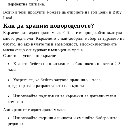
перфектна хигиена.
Всички тези продукти можете да откриете на топ цени в Baby
Land.
Как да храним новороденото?
Кърмене или адаптирано мляко? Това е въпрос, който вълнува
много родители. Кърменето е най-добрият избор за здравето на
бебето, но ако нямате тази възможност, висококачествените
млека също осигуряват пълноценна храна.
Съвети за успешно кърмене:
Хранете бебето на поискване – обикновено на всеки 2-3
часа.
Уверете се, че бебето засуква правилно – това
предотвратява разраняването на зърната.
Използвайте подплънки за кърмачки за допълнителен
комфорт.
Ако храните с адаптирано мляко:
Използвайте стерилни шишета и сменяйте бибероните
редовно.