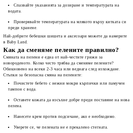
Спазвайте указанията за дозиране и температурата на
водата.
Проверявайте температурата на млякото върху китката си
преди хранене.
Най-добрите бебешки шишета и аксесоари можете да намерите
в Baby Land.
Как да сменяме пелените правилно?
Смяната на пелени е една от най-честите грижи за
новороденото. Колко често трябва да сменяме пелените?
Обикновено на всеки 2-3 часа или веднага след изхождане.
Стъпки за безопасна смяна на пелените:
Почистете бебето с нежни мокри кърпички или памучен
тампон с вода.
Оставете кожата да изсъхне добре преди поставяне на нова
пелена.
Нанесете крем против подсичане, ако е необходимо.
Уверете се, че пелената не е прекалено стегната.