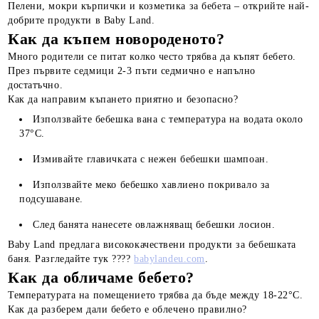
Пелени, мокри кърпички и козметика за бебета – открийте най-
добрите продукти в Baby Land.
Как да къпем новороденото?
Много родители се питат колко често трябва да къпят бебето.
През първите седмици 2-3 пъти седмично е напълно
достатъчно.
Как да направим къпането приятно и безопасно?
Използвайте бебешка вана с температура на водата около
37°C.
Измивайте главичката с нежен бебешки шампоан.
Използвайте меко бебешко хавлиено покривало за
подсушаване.
След банята нанесете овлажняващ бебешки лосион.
Baby Land предлага висококачествени продукти за бебешката
баня. Разгледайте тук ????
babylandeu.com
.
Как да обличаме бебето?
Температурата на помещението трябва да бъде между 18-22°C.
Как да разберем дали бебето е облечено правилно?