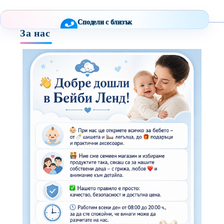
Сподели с близък
За нас
Полезен продукт за бебе? Изпрати го бързо.
Facebook
Viber
WhatsApp
Копирай линк