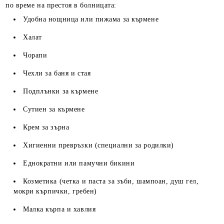
по време на престоя в болницата:
Удобна нощница или пижама за кърмене
Халат
Чорапи
Чехли за баня и стая
Подплънки за кърмене
Сутиен за кърмене
Крем за зърна
Хигиенни превръзки (специални за родилки)
Еднократни или памучни бикини
Козметика (четка и паста за зъби, шампоан, душ гел,
мокри кърпички, гребен)
Малка кърпа и хавлия