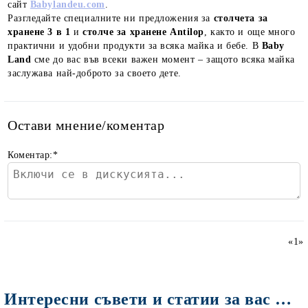
сайт
Babylandeu.com
.
Разгледайте специалните ни предложения за
столчета за
хранене 3 в 1
и
столче за хранене Antilop
, както и още много
практични и удобни продукти за всяка майка и бебе. В
Baby
Land
сме до вас във всеки важен момент – защото всяка майка
заслужава най-доброто за своето дете.
Остави мнение/коментар
Коментар:
*
«
1
»
Интересни съвети и статии за вас Мами