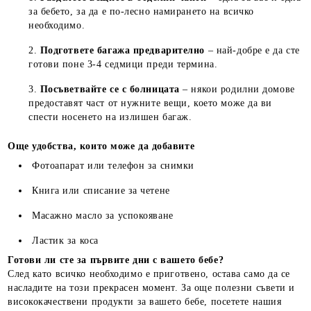
за бебето, за да е по-лесно намирането на всичко
необходимо.
Подгответе багажа предварително
– най-добре е да сте
готови поне 3-4 седмици преди терминa.
Посъветвайте се с болницата
– някои родилни домове
предоставят част от нужните вещи, което може да ви
спести носенето на излишен багаж.
Още удобства, които може да добавите
Фотоапарат или телефон за снимки
Книгa или списание за четене
Масажно масло за успокояване
Ластик за коса
Готови ли сте за първите дни с вашето бебе?
След като всичко необходимо е приготвено, остава само да се
насладите на този прекрасен момент. За още полезни съвети и
висококачествени продукти за вашето бебе, посетете нашия