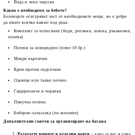
Вода и леки закуски
Какво е необходимо за бебето?
Болниците осигуряват част от необходимите вещи, но е добре
да имате всичко важно под ръка:
Комплект за изписване (боди, ританки, шапка, ръкавички,
пелена)
Пелени за новородено (поне 10 бр.)
Мокри кърпички
Крем против подсичане
Одеялце или тънко пелено
Гащеризонче и чорапки
Памучна пелена
Биберон-залъгалка (по желание)
Допълнителни съвети за организиране на багажа
Разделете вещите в отделни чанти
– една за вас и една