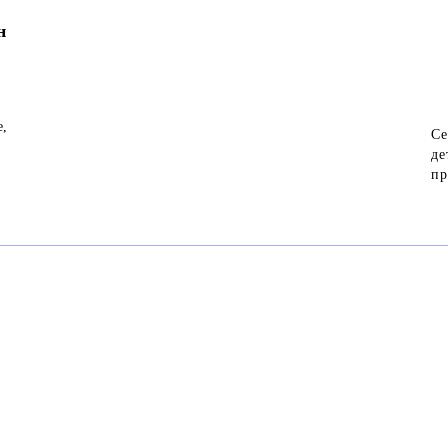
н
е,
Се
де
пр