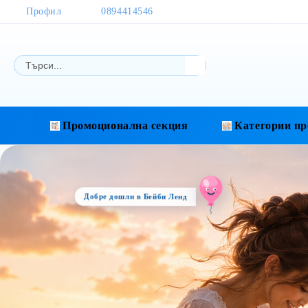
Профил
0894414546
Промоционална секция
Категории пр
Добре дошли в Бейби Ленд