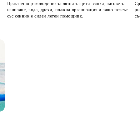
Практично ръководство за лятна защита: сянка, часове за
Ср
излизане, вода, дрехи, плажна организация и защо поясът
ри
със сенник е силен летен помощник.
съ