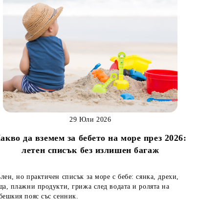
29 Юли 2026
акво да вземем за бебето на море през 2026:
летен списък без излишен багаж
лен, но практичен списък за море с бебе: сянка, дрехи,
да, плажни продукти, грижа след водата и ролята на
бешкия пояс със сенник.