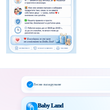
Лесно пазаруване
Baby Land