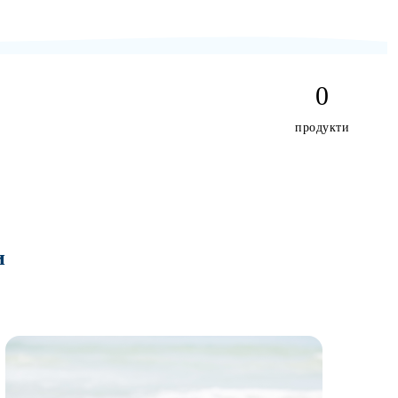
0
продукти
и