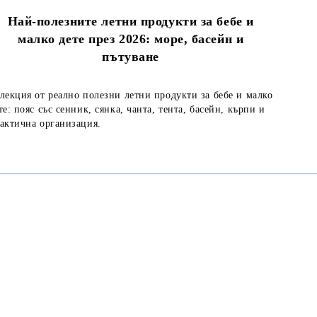
Най-полезните летни продукти за бебе и
малко дете през 2026: море, басейн и
пътуване
лекция от реално полезни летни продукти за бебе и малко
те: пояс със сенник, сянка, чанта, тента, басейн, кърпи и
актична организация.