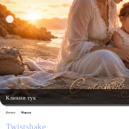
Начало
Марки
Twistshake