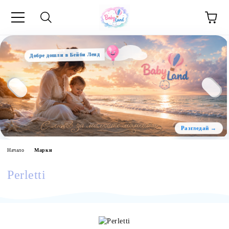
Добре дошли в Бейби Ленд
Начало
Марки
Perletti