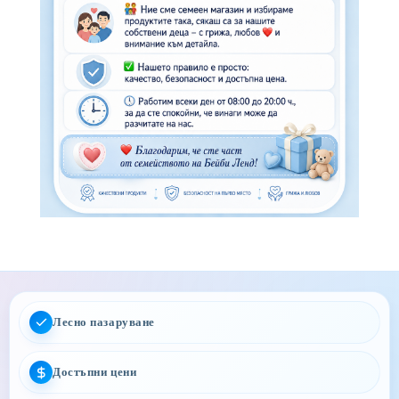
Лесно пазаруване
Достъпни цени