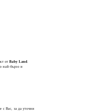
укт от
Baby Land
.
о най-бързо и
 с Вас, за да уточни