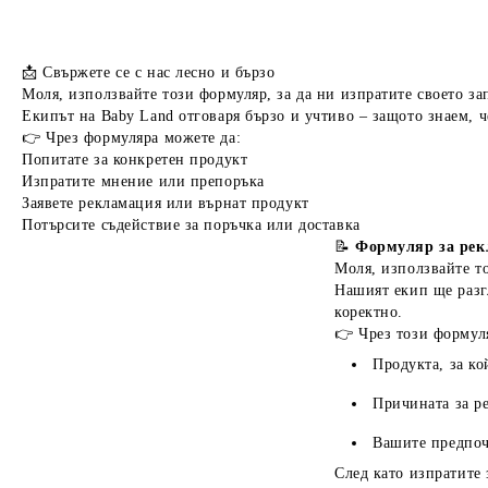
📩
Свържете се с нас лесно и бързо
Моля, използвайте този формуляр, за да ни изпратите своето з
Екипът на
Baby Land
отговаря бързо и учтиво – защото знаем, ч
👉 Чрез формуляра можете да:
Попитате за конкретен продукт
Изпратите мнение или препоръка
Заявете рекламация или върнат продукт
Потърсите съдействие за поръчка или доставка
📝
Формуляр за ре
Моля, използвайте то
Нашият екип ще разг
коректно.
👉 Чрез този формул
Продукта, за ко
Причината за р
Вашите предпоч
След като изпратите 