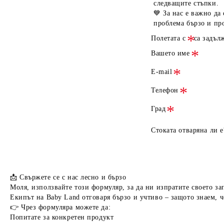
следващите стъпки.
💙 За нас е важно да
проблема бързо и пр
Полетата с
са задъл
Вашето име
E-mail
Телефон
Град
Стоката отваряна ли е
📩
Свържете се с нас лесно и бързо
Моля, използвайте този формуляр, за да ни изпратите своето з
Екипът на
Baby Land
отговаря бързо и учтиво – защото знаем, ч
👉 Чрез формуляра можете да:
Попитате за конкретен продукт