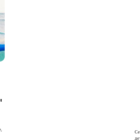
н
е,
Се
де