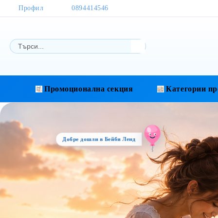
Профил
0894414546
Промоционална секция
Категории пр
Добре дошли в Бейби Ленд