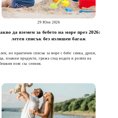
29 Юли 2026
акво да вземем за бебето на море през 2026:
летен списък без излишен багаж
лен, но практичен списък за море с бебе: сянка, дрехи,
да, плажни продукти, грижа след водата и ролята на
бешкия пояс със сенник.