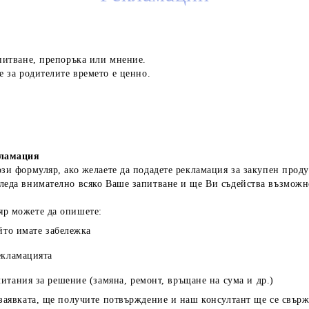
апитване, препоръка или мнение.
е за родителите времето е ценно.
кламация
зи формуляр, ако желаете да подадете рекламация за закупен прод
леда внимателно всяко Ваше запитване и ще Ви съдейства възможн
яр можете да опишете:
йто имате забележка
екламацията
итания за решение (замяна, ремонт, връщане на сума и др.)
заявката, ще получите потвърждение и наш консултант ще се свърже