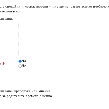
 сте спокойни и удовлетворени – ние ще направим всичко необходи
офесионално.
жителни.
Да
?
Не
апитване, препоръка или мнение.
е за родителите времето е ценно.