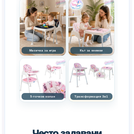
Масичка за игра
Кът за книжки
5-точков колан
Трансформация 3в1
Често задавани