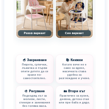
Розов вариант
Син вариант
🥣 Захранване
📚 Книжки
Пюрета, супички,
Когато вече не е
лъжичка и първи
само за ядене,
опити детето да се
масичката става
храни по-
удобна за
самостоятелно.
разглеждане и учене.
🎨 Рисуване
🏡 Втори кът
Подходящ кът за
Практично за кухня,
моливи, листи,
дневна, детска стая
стикери и занимания
или при баба и дядо.
без голяма маса.