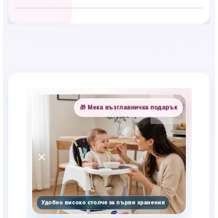
Сподели с близък
Полезен продукт за бебе? Изпрати го бързо.
Оцени продукта
Сравни
Facebook
Viber
WhatsApp
Копирай линк
🎁 Мека възглавничка подарък
Удобно високо столче за първи хранения