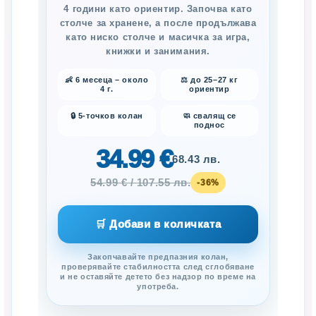
4 години като ориентир. Започва като
столче за хранене, а после продължава
като ниско столче и масичка за игра,
книжки и занимания.
👶 6 месеца – около
⚖️ до 25–27 кг
4 г.
ориентир
🔒 5-точков колан
🧼 свалящ се
поднос
34.99 €
68.43 лв.
54.99 € / 107.55 лв.
-36%
🛒 Добави в количката
Закопчавайте предпазния колан,
проверявайте стабилността след сглобяване
и не оставяйте детето без надзор по време на
употреба.