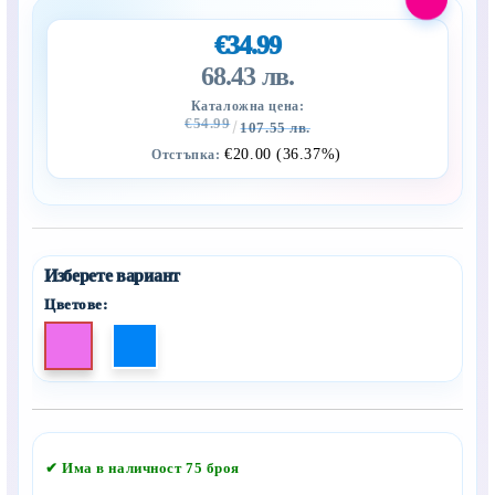
€34.99
68.43 лв.
Каталожна цена:
€54.99
107.55 лв.
€20.00 (36.37%)
Отстъпка:
Цветове:
Добави в желани
✔ Има в наличност
75
броя