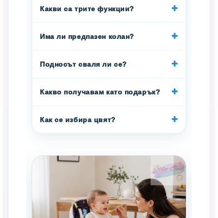
Какви са трите функции?
Има ли предпазен колан?
Подносът сваля ли се?
Какво получавам като подарък?
Как се избира цвят?