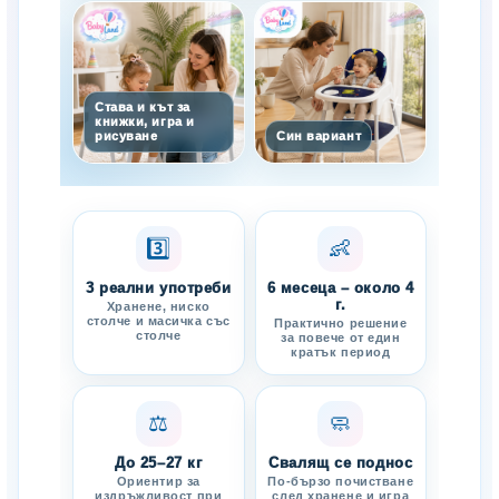
Става и кът за
книжки, игра и
рисуване
Син вариант
3️⃣
👶
3 реални употреби
6 месеца – около 4
г.
Хранене, ниско
столче и масичка със
Практично решение
столче
за повече от един
кратък период
⚖️
🧼
До 25–27 кг
Свалящ се поднос
Ориентир за
По-бързо почистване
издръжливост при
след хранене и игра