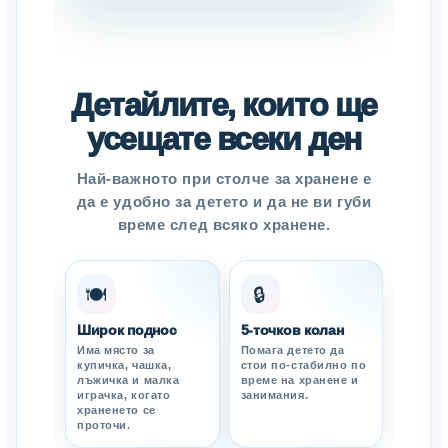
Детайлите, които ще
усещате всеки ден
Най-важното при столче за хранене е
да е удобно за детето и да не ви губи
време след всяко хранене.
🍽️
🔒
Широк поднос
5-точков колан
Има място за
Помага детето да
купичка, чашка,
стои по-стабилно по
лъжичка и малка
време на хранене и
играчка, когато
занимания.
храненето се
проточи.