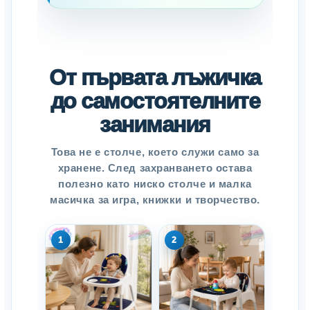
От първата лъжичка
до самостоятелните
занимания
Това не е столче, което служи само за
хранене. След захранването остава
полезно като ниско столче и малка
масичка за игра, книжки и творчество.
1
2