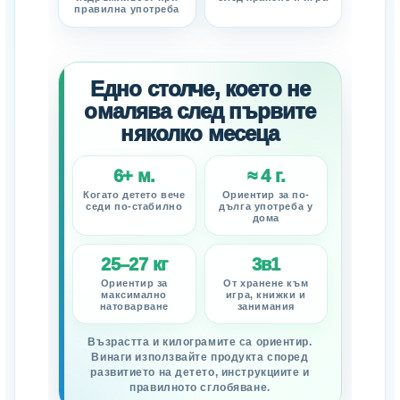
правилна употреба
Едно столче, което не
омалява след първите
няколко месеца
6+ м.
≈ 4 г.
Когато детето вече
Ориентир за по-
седи по-стабилно
дълга употреба у
дома
25–27 кг
3в1
Ориентир за
От хранене към
максимално
игра, книжки и
натоварване
занимания
Възрастта и килограмите са ориентир.
Винаги използвайте продукта според
развитието на детето, инструкциите и
правилното сглобяване.