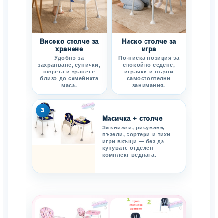
Високо столче за
Ниско столче за
хранене
игра
Удобно за
По-ниска позиция за
захранване, супички,
спокойно седене,
пюрета и хранене
играчки и първи
близо до семейната
самостоятелни
маса.
занимания.
3
Масичка + столче
За книжки, рисуване,
пъзели, сортери и тихи
игри вкъщи — без да
купувате отделен
комплект веднага.