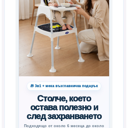
🎁 3в1 + мека възглавничка подарък
Столче, което
остава полезно и
след захранването
Подходящо от около 6 месеца до около