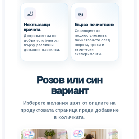
🦶
🧽
Нехлъзгащи
Бързо почистване
крачета
Свалящият се
поднос улеснява
Допринасят за по-
почистването след
добра устойчивост
пюрета, трохи и
върху различни
творчески
домашни настилки.
експерименти.
Розов или син
вариант
Изберете желания цвят от опциите на
продуктовата страница преди добавяне
в количката.